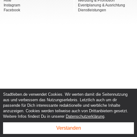
Hilfe
Werbung & Promotion
Instagram
Eventplanung & Ausrichtung
Facebook
Dienstleistungen
Stadtleben.de verwendet Cookies. Wir werten damit die Seitennutzung
aus und verbessern das Nutzungserlebnis. Letztlich auch um dir
passende für Dich interessante redaktionelle und werbliche Inhalte
anzuzeigen. Cookies werden teilweise auch von Drittanbietern gesetzt.
Weitere Infos findest Du in unserer
Datenschutzerklärung
.
Verstanden