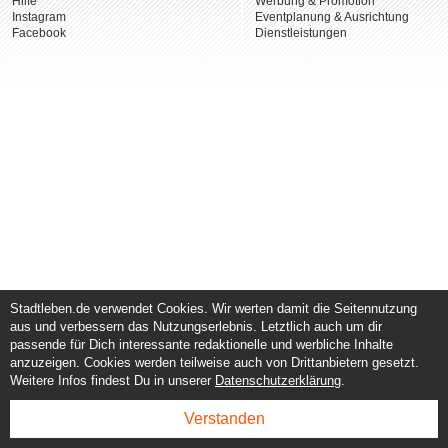
Hilfe
Werbung & Promotion
Instagram
Eventplanung & Ausrichtung
Facebook
Dienstleistungen
Stadtleben.de verwendet Cookies. Wir werten damit die Seitennutzung
aus und verbessern das Nutzungserlebnis. Letztlich auch um dir
passende für Dich interessante redaktionelle und werbliche Inhalte
anzuzeigen. Cookies werden teilweise auch von Drittanbietern gesetzt.
Weitere Infos findest Du in unserer
Datenschutzerklärung
.
Verstanden