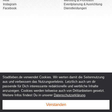
Hilfe
Werbung & Promotion
Instagram
Eventplanung & Ausrichtung
Facebook
Dienstleistungen
Stadtleben.de verwendet Cookies. Wir werten damit die Seitennutzung
aus und verbessern das Nutzungserlebnis. Letztlich auch um dir
passende für Dich interessante redaktionelle und werbliche Inhalte
anzuzeigen. Cookies werden teilweise auch von Drittanbietern gesetzt.
Weitere Infos findest Du in unserer
Datenschutzerklärung
.
Verstanden