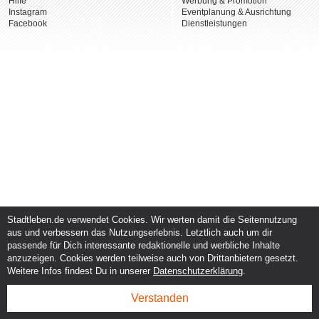
Hilfe
Werbung & Promotion
Instagram
Eventplanung & Ausrichtung
Facebook
Dienstleistungen
Stadtleben.de verwendet Cookies. Wir werten damit die Seitennutzung
aus und verbessern das Nutzungserlebnis. Letztlich auch um dir
passende für Dich interessante redaktionelle und werbliche Inhalte
anzuzeigen. Cookies werden teilweise auch von Drittanbietern gesetzt.
Weitere Infos findest Du in unserer
Datenschutzerklärung
.
Verstanden