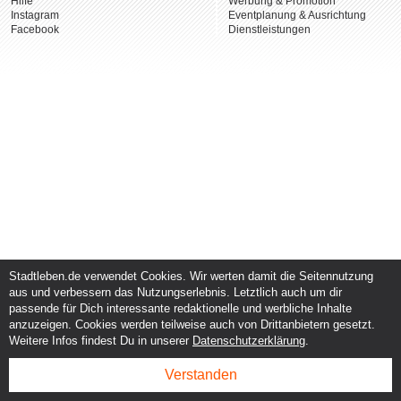
Hilfe
Werbung & Promotion
Instagram
Eventplanung & Ausrichtung
Facebook
Dienstleistungen
Stadtleben.de verwendet Cookies. Wir werten damit die Seitennutzung
aus und verbessern das Nutzungserlebnis. Letztlich auch um dir
passende für Dich interessante redaktionelle und werbliche Inhalte
anzuzeigen. Cookies werden teilweise auch von Drittanbietern gesetzt.
Weitere Infos findest Du in unserer
Datenschutzerklärung
.
Verstanden