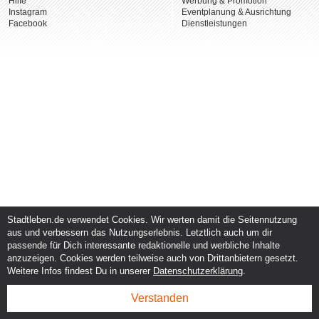
Hilfe
Werbung & Promotion
Instagram
Eventplanung & Ausrichtung
Facebook
Dienstleistungen
Stadtleben.de verwendet Cookies. Wir werten damit die Seitennutzung
aus und verbessern das Nutzungserlebnis. Letztlich auch um dir
passende für Dich interessante redaktionelle und werbliche Inhalte
anzuzeigen. Cookies werden teilweise auch von Drittanbietern gesetzt.
Weitere Infos findest Du in unserer
Datenschutzerklärung
.
Verstanden