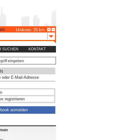
hl:
Umkreis: 25 km
R SUCHEN
KONTAKT
N
s registrieren
ebook anmelden
hmen