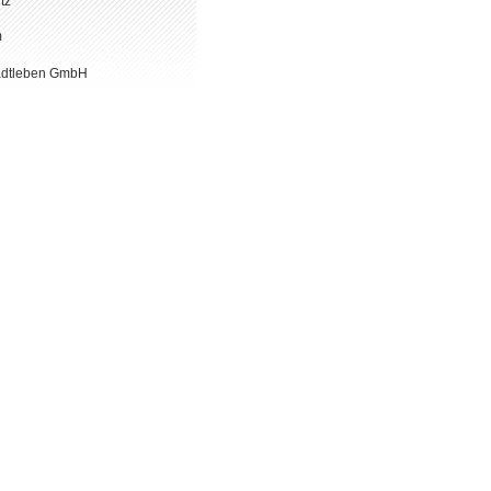
tz
m
adtleben GmbH