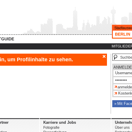
Stadtauswa
BERLIN
TGUIDE
MITGLIEDE
, um Profilinhalte zu sehen.
ANMELDE
Kostenlo
Mit Fac
rtner
Karriere und Jobs
Unterne
Fotografie
Über uns